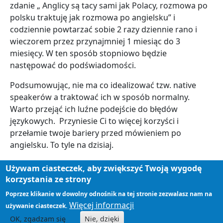
zdanie „ Anglicy są tacy sami jak Polacy, rozmowa po
polsku traktuję jak rozmowa po angielsku” i
codziennie powtarzać sobie 2 razy dziennie rano i
wieczorem przez przynajmniej 1 miesiąc do 3
miesięcy. W ten sposób stopniowo będzie
następować do podświadomości.
Podsumowując, nie ma co idealizować tzw. native
speakerów a traktować ich w sposób normalny.
Warto przejąć ich luźne podejście do błędów
językowych. Przyniesie Ci to więcej korzyści i
przełamie twoje bariery przed mówieniem po
angielsku. To tyle na dzisiaj.
Pozdrawiam,
Używam ciasteczek, aby zwiększyć Twoją wygodę
korzystania ze strony
Marek
Poprzez klikanie w dowolny odnośnik na tej stronie zezwalasz nam na
Mówienie
Więcej informacji
używanie ciasteczek.
Motywacja
OK, zgadzam się
Nie, dzięki