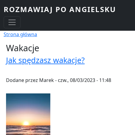
Przejdź do treści
ROZMAWIAJ PO ANGIELSKU
Ścieżka nawigacyjna
Strona główna
Wakacje
Jak spędzasz wakacje?
Dodane przez
Marek
-
czw., 08/03/2023 - 11:48