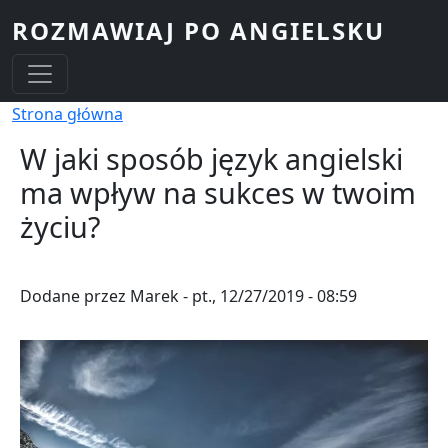
Przejdź do treści
ROZMAWIAJ PO ANGIELSKU
Ścieżka nawigacyjna
Strona główna
W jaki sposób język angielski
ma wpływ na sukces w twoim
życiu?
Dodane przez
Marek
-
pt., 12/27/2019 - 08:59